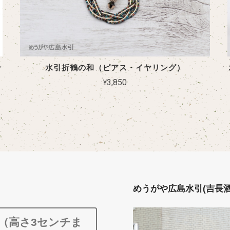
ン
水引折鶴の和（ピアス・イヤリング）
¥3,850
めうがや広島水引(吉長
ク（高さ3センチま