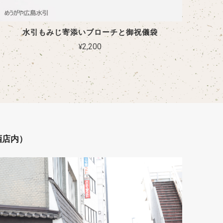
水引もみじ寄添いブローチと御祝儀袋
¥2,200
酒店内）