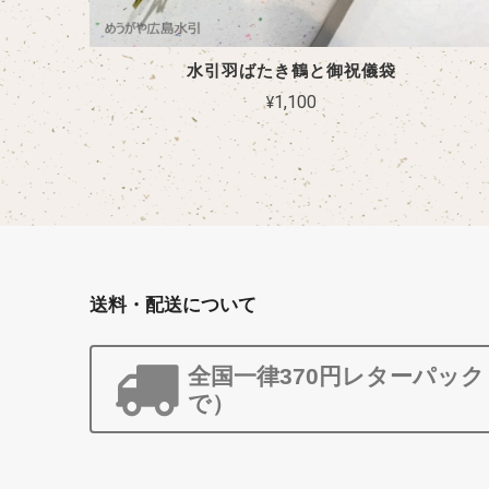
水引羽ばたき鶴と御祝儀袋
¥1,100
送料・配送について
全国一律370円レターパッ
で）